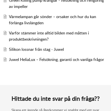
Green Killing pump krånglar - felsökning och rengöring
av impeller
Värmelampan går sönder – orsaker och hur du kan
förlänga livslängden
Varför stämmer inte alltid bilden med måtten i
produktbeskrivningen?
Silikon lossnar från stag - Juwel
Juwel HeliaLux – Felsökning, garanti och vanliga frågor
Hittade du inte svar på din fråga??
Skapa ett ärende så återkommer vi snabbt med ett svar.