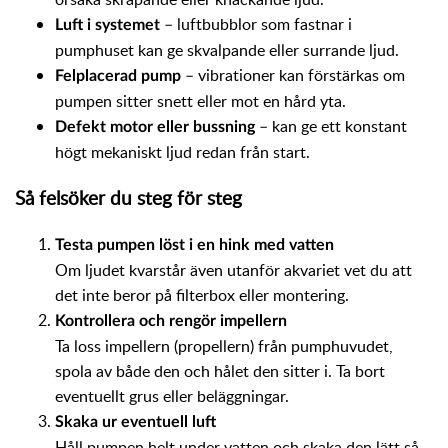
– luftbubblor som fastnar i
Luft i systemet
pumphuset kan ge skvalpande eller surrande ljud.
– vibrationer kan förstärkas om
Felplacerad pump
pumpen sitter snett eller mot en hård yta.
– kan ge ett konstant
Defekt motor eller bussning
högt mekaniskt ljud redan från start.
Så felsöker du steg för steg
Testa pumpen löst i en hink med vatten
Om ljudet kvarstår även utanför akvariet vet du att
det inte beror på filterbox eller montering.
Kontrollera och rengör impellern
Ta loss impellern (propellern) från pumphuvudet,
spola av både den och hålet den sitter i. Ta bort
eventuellt grus eller beläggningar.
Skaka ur eventuell luft
Håll pumpen helt under vatten och skaka den lätt så