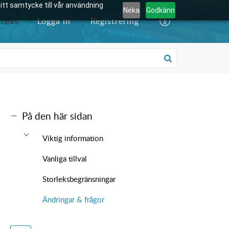
tt samtycke till vår användning
Neka
Godkänn
sbas
Logga in
Registrering
På den här sidan
Viktig information
Vanliga tillval
Storleksbegränsningar
Ändringar & frågor