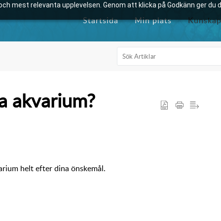
och mest relevanta upplevelsen. Genom att klicka på Godkänn ger du di
Startsida
Min plats
Kunskap
a akvarium?
rium helt efter dina önskemål.