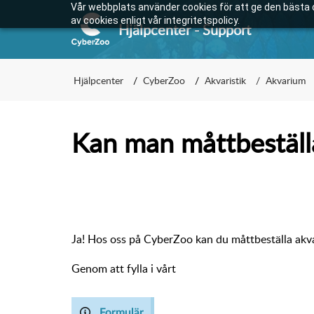
Vår webbplats använder cookies för att ge den bästa 
av cookies enligt vår integritetspolicy.
Hjälpcenter - Support
Hjälpcenter
CyberZoo
Akvaristik
Akvarium
Kan man måttbeställ
Ja! Hos oss på CyberZoo kan du måttbeställa akva
Genom att fylla i vårt
Formulär