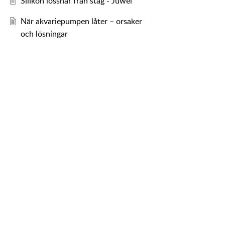
Silikon lossnar från stag - Juwel
När akvariepumpen låter – orsaker
och lösningar