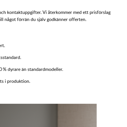
l och kontaktuppgifter. Vi återkommer med ett prisförslag
till något förrän du själv godkänner offerten.
rt.
tsstandard.
0 % dyrare än standardmodeller.
tts i produktion.