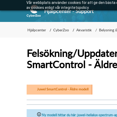
Vår webbplats använder cookies för att ge den bästa 
av cookies enligt vår integritetspolicy.
Hjälpcenter - Support
Hjälpcenter
CyberZoo
Akvaristik
Belysning &
Felsökning/Uppdater
SmartControl - Äldr
Juwel SmartControl - Äldre modell
Ny modell hittar du här: juwel-helialux-spectrum-a