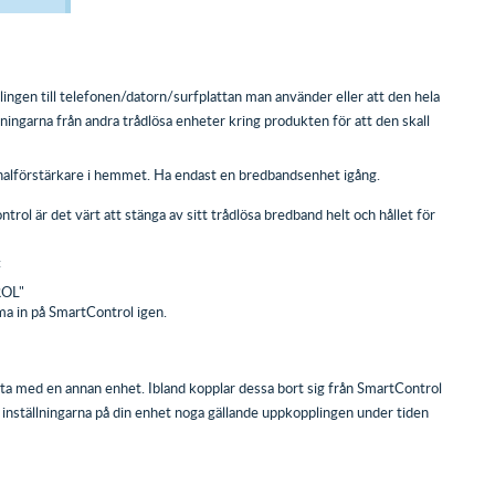
ngen till telefonen/datorn/surfplattan man använder eller att den hela
rningarna från andra trådlösa enheter kring produkten för att den skall
ignalförstärkare i hemmet. Ha endast en bredbandsenhet igång.
rol är det värt att stänga av sitt trådlösa bredband helt och hållet för
:
ROL"
ma in på SmartControl igen.
sta med en annan enhet. Ibland kopplar dessa bort sig från SmartControl
 inställningarna på din enhet noga gällande uppkopplingen under tiden