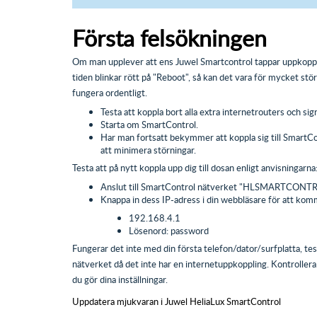
Första felsökningen
Om man upplever att ens Juwel Smartcontrol tappar uppkoppli
tiden blinkar rött på "Reboot", så kan det vara för mycket stö
fungera ordentligt.
Testa att koppla bort alla extra internetrouters och s
Starta om SmartControl.
Har man fortsatt bekymmer att koppla sig till SmartCont
att minimera störningar.
Testa att på nytt koppla upp dig till dosan enligt anvisningarna
Anslut till SmartControl nätverket "HLSMARTCONT
Knappa in dess IP-adress i din webbläsare för att kom
192.168.4.1
Lösenord: password
Fungerar det inte med din första telefon/dator/surfplatta, te
nätverket då det inte har en internetuppkoppling. Kontrollera
du gör dina inställningar.
Uppdatera mjukvaran i Juwel HeliaLux SmartControl