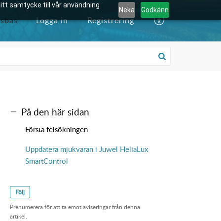
tt samtycke till vår användning
Neka
Godkänn
sbas
Logga in
Registrering
På den här sidan
Första felsökningen
Uppdatera mjukvaran i Juwel HeliaLux
SmartControl
Följ
Prenumerera för att ta emot aviseringar från denna
artikel.