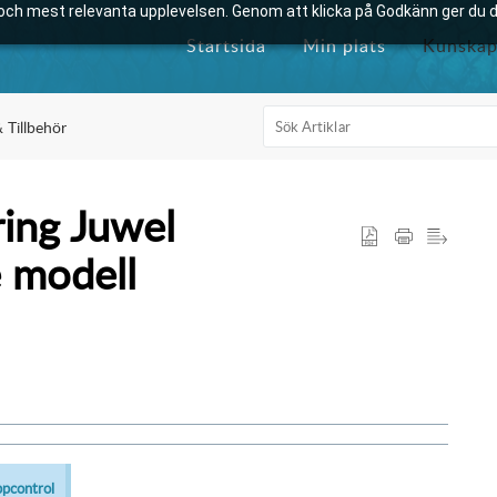
och mest relevanta upplevelsen. Genom att klicka på Godkänn ger du di
Startsida
Min plats
Kunskap
 Tillbehör
ing Juwel
e modell
ppcontrol