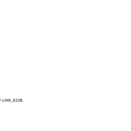
 TP-LINK_833B.